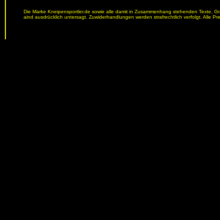
Die Marke Kneipensportler.de sowie alle damit in Zusammenhang stehenden Texte, Graf
aind ausdrücklich untersagt. Zuwiderhandlungen werden strafrechtlich verfolgt. Alle Pr