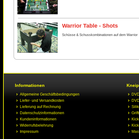
Warrior Table - Shots
Schüsse & Schusskombinationen auf dem Warrior 
Informationen
Kneip
Allgemeine Geschäftsbedingungen
DVD 
Liefer- und Versandkosten
DVD 
Lieferung auf Rechnung
Sili
Datenschutzinformationen
Grif
Kundeninformationen
Kic
Widerrufsbelehrung
Kick
Impressum
Mast