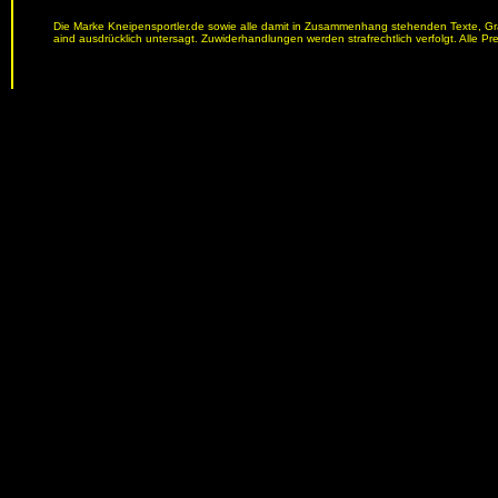
Die Marke Kneipensportler.de sowie alle damit in Zusammenhang stehenden Texte, Graf
aind ausdrücklich untersagt. Zuwiderhandlungen werden strafrechtlich verfolgt. Alle Pr