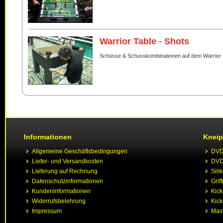
Warrior Table - Shots
Schüsse & Schusskombinationen auf dem Warrior 
Informationen
Kneip
Allgemeine Geschäftsbedingungen
DVD 
Liefer- und Versandkosten
DVD 
Lieferung auf Rechnung
Sili
Datenschutzinformationen
Grif
Kundeninformationen
Kic
Widerrufsbelehrung
Kick
Impressum
Mast