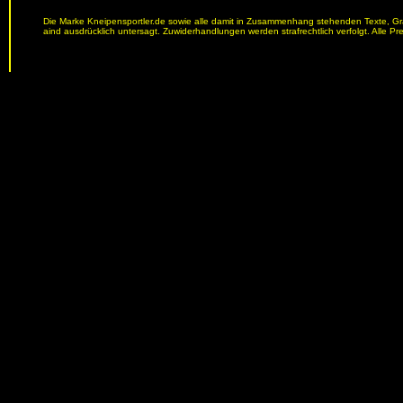
Die Marke Kneipensportler.de sowie alle damit in Zusammenhang stehenden Texte, Graf
aind ausdrücklich untersagt. Zuwiderhandlungen werden strafrechtlich verfolgt. Alle Pr