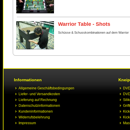
Warrior Table - Shots
Schüsse & Schusskombinationen auf dem Warrior 
Informationen
Kneip
Allgemeine Geschäftsbedingungen
DVD 
Liefer- und Versandkosten
DVD 
Lieferung auf Rechnung
Sili
Datenschutzinformationen
Grif
Kundeninformationen
Kic
Widerrufsbelehrung
Kick
Impressum
Mast